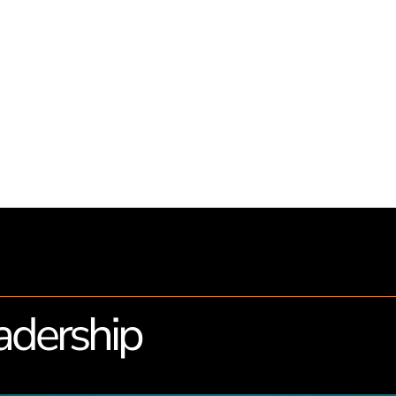
auseinandersetzen mü
adership